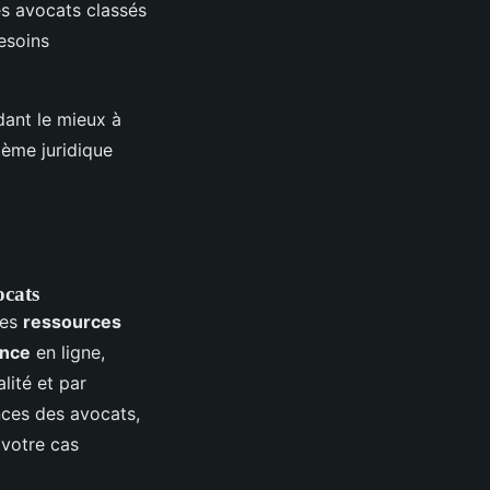
es avocats classés
esoins
ant le mieux à
tème juridique
ocats
des
ressources
ance
en ligne,
lité et par
nces des avocats,
 votre cas