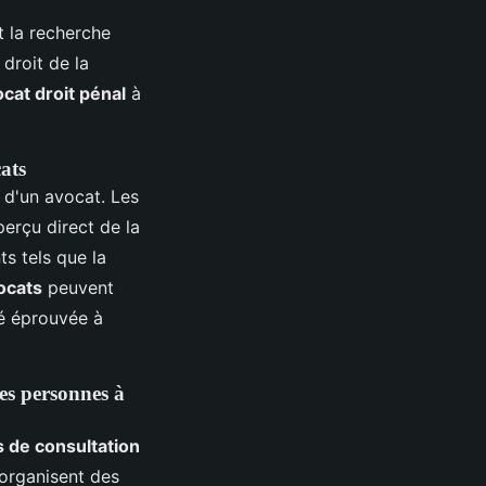
t la recherche
 droit de la
cat droit pénal
à
ats
n d'un avocat. Les
perçu direct de la
s tels que la
vocats
peuvent
té éprouvée à
les personnes à
s de consultation
 organisent des