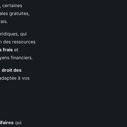
, certaines
ales gratuites,
ais.
ridiques, qui
on des ressources
 frais
et
ens financiers.
n
droit des
e adaptée à vos
ifaires
qui