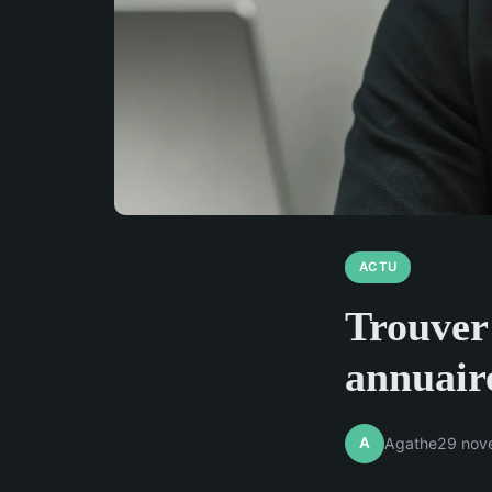
ACTU
Trouver 
annuaire
A
Agathe
29 nov