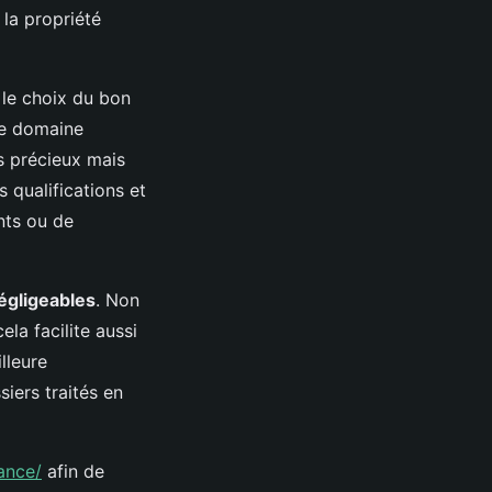
 la propriété
 le choix du bon
 le domaine
s précieux mais
s qualifications et
nts ou de
égligeables
. Non
la facilite aussi
lleure
iers traités en
ance/
afin de