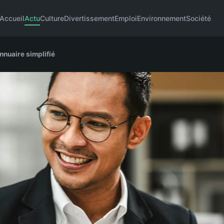
Accueil
Actu
Culture
Divertissement
Emploi
Environnement
Société
nnuaire simplifié