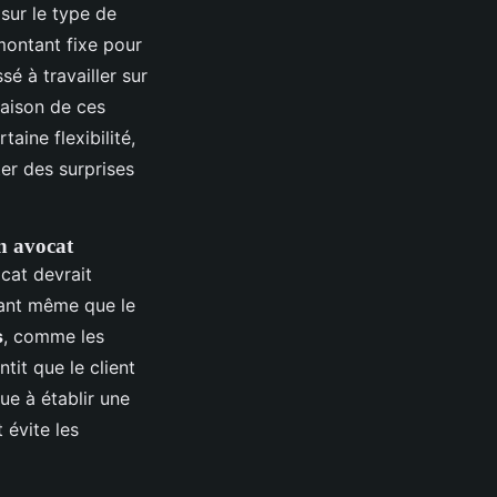
sur le type de
 montant fixe pour
sé à travailler sur
naison de ces
aine flexibilité,
ter des surprises
n avocat
cat devrait
nt même que le
s
, comme les
it que le client
ue à établir une
 évite les