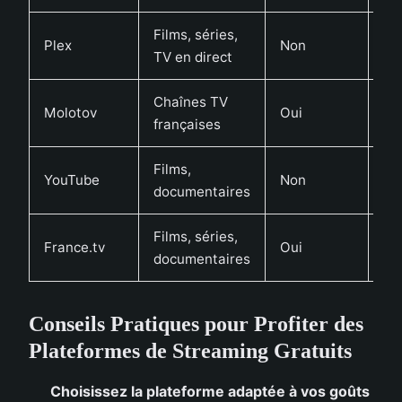
Films, séries,
Plex
Non
Ou
TV en direct
Chaînes TV
Molotov
Oui
No
françaises
Films,
YouTube
Non
Ou
documentaires
Films, séries,
France.tv
Oui
No
documentaires
Conseils Pratiques pour Profiter des
Plateformes de Streaming Gratuits
Choisissez la plateforme adaptée à vos goûts